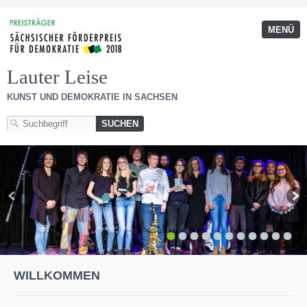
MENÜ
Lauter Leise
KUNST UND DEMOKRATIE IN SACHSEN
1
2
3
4
5
6
7
8
9
10
11
WILLKOMMEN