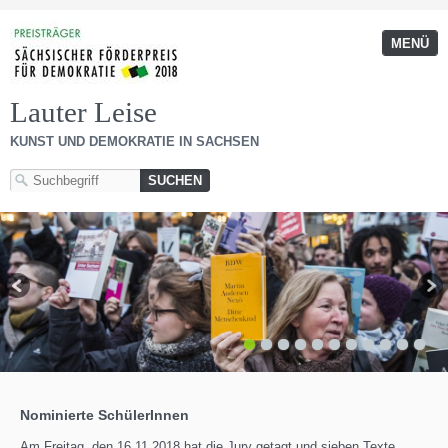
MENÜ
Lauter Leise
KUNST UND DEMOKRATIE IN SACHSEN
1
2
3
4
5
6
7
8
9
10
11
Nominierte SchülerInnen
Am Freitag, den 16.11.2018 hat die Jury getagt und sieben Texte