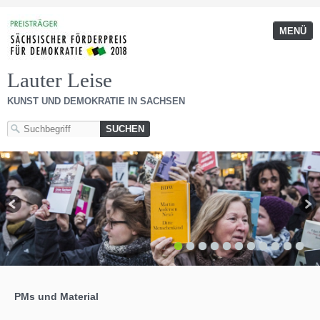
MENÜ
Lauter Leise
KUNST UND DEMOKRATIE IN SACHSEN
1
2
3
4
5
6
7
8
9
10
11
PMs und Material